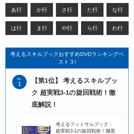
あ行
か行
さ行
た行
な行
は行
ま行
や行
ら行
わ行
考えるスキルブックおすすめDVDランキングベ
スト３!
【第1位】 考えるスキルブッ
No.
ク 超実戦3-1の旋回戦術！徹
底解説！
考えるフットサルブック：
超実戦3-1の旋回戦術！徹底