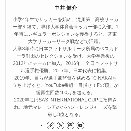
中井 健介
小学4年生でサッカーを始め、滝川第二高校サッカ
ー部を経て、専修大学体育会サッカー部に入部。1
年時にレギュラーポジションを獲得すると、関東
大学サッカーリーグ戦などで活躍。
大学3年時に日本フットサルリーグ所属のペスカド
ーラ町田のセレクションを受け、大学卒業後の
2012年にチームに加入。2016年、全日本フットサ
ル選手権優勝。2017年、日本代表に招集。
2019年、自らが選手兼監督を務めるFC NAKAIを
立ち上げると、YouTube番組「目指せ！Fの頂」が
総再生回数400万を超える。
2020年にはSAS INTERNATIONAL CUPに招待さ
れ、地元マレーシアのパハン・レンジャーズを撃
破し3位となる。